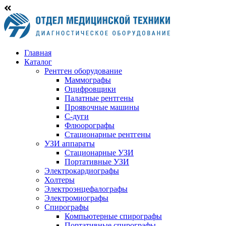
Главная
Каталог
Рентген оборудование
Маммографы
Оцифровщики
Палатные рентгены
Проявочные машины
С-дуги
Флюорографы
Стационарные рентгены
УЗИ аппараты
Стационарные УЗИ
Портативные УЗИ
Электрокардиографы
Холтеры
Электроэнцефалографы
Электромиографы
Спирографы
Компьютерные спирографы
Портативные спирографы