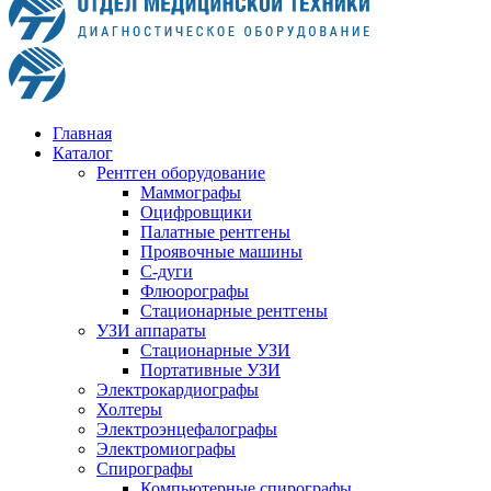
Главная
Каталог
Рентген оборудование
Маммографы
Оцифровщики
Палатные рентгены
Проявочные машины
С-дуги
Флюорографы
Стационарные рентгены
УЗИ аппараты
Стационарные УЗИ
Портативные УЗИ
Электрокардиографы
Холтеры
Электроэнцефалографы
Электромиографы
Спирографы
Компьютерные спирографы