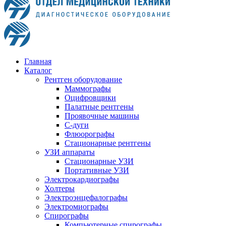
Главная
Каталог
Рентген оборудование
Маммографы
Оцифровщики
Палатные рентгены
Проявочные машины
С-дуги
Флюорографы
Стационарные рентгены
УЗИ аппараты
Стационарные УЗИ
Портативные УЗИ
Электрокардиографы
Холтеры
Электроэнцефалографы
Электромиографы
Спирографы
Компьютерные спирографы