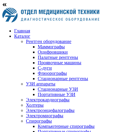
Главная
Каталог
Рентген оборудование
Маммографы
Оцифровщики
Палатные рентгены
Проявочные машины
С-дуги
Флюорографы
Стационарные рентгены
УЗИ аппараты
Стационарные УЗИ
Портативные УЗИ
Электрокардиографы
Холтеры
Электроэнцефалографы
Электромиографы
Спирографы
Компьютерные спирографы
Портативные спирографы