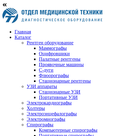
Главная
Каталог
Рентген оборудование
Маммографы
Оцифровщики
Палатные рентгены
Проявочные машины
С-дуги
Флюорографы
Стационарные рентгены
УЗИ аппараты
Стационарные УЗИ
Портативные УЗИ
Электрокардиографы
Холтеры
Электроэнцефалографы
Электромиографы
Спирографы
Компьютерные спирографы
Портативные спирографы