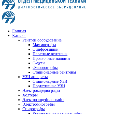
Главная
Каталог
Рентген оборудование
Маммографы
Оцифровщики
Палатные рентгены
Проявочные машины
С-дуги
Флюорографы
Стационарные рентгены
УЗИ аппараты
Стационарные УЗИ
Портативные УЗИ
Электрокардиографы
Холтеры
Электроэнцефалографы
Электромиографы
Спирографы
Компьютерные спирографы