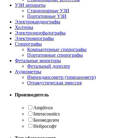
УЗИ аппараты
Стационарные УЗИ
Портативные УЗИ
Электрокардиографы
Холтеры
Электроэнцефалографы
Электромиографы
Спирографы
Компьютерные спирографы
Портативные спирографы
Фетальные мониторы
Фетальный допплер
Аудиометры
Импендансометр (тимпанометр)
Отоакустическая эмиссия
Производитель
Amplivox
Interacoustics
Биомедилен
Нейрософт