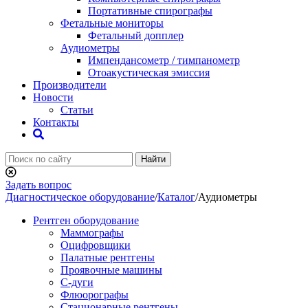
Портативные спирографы
Фетальные мониторы
Фетальный допплер
Аудиометры
Импендансометр / тимпанометр
Отоакустическая эмиссия
Производители
Новости
Статьи
Контакты
Найти
Задать вопрос
Диагностическое оборудование
/
Каталог
/
Аудиометры
Рентген оборудование
Маммографы
Оцифровщики
Палатные рентгены
Проявочные машины
С-дуги
Флюорографы
Стационарные рентгены