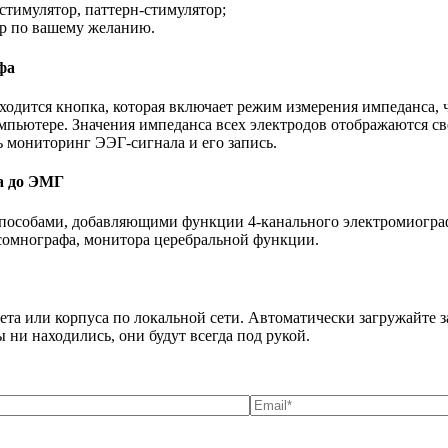
стимулятор, паттерн-стимулятор;
р по вашему желанию.
фа
ходится кнопка, которая включает режим измерения импеданса, ч
компьютере. Значения импеданса всех электродов отображаются 
ь мониторинг ЭЭГ-сигнала и его запись.
а до ЭМГ
пособами, добавляющими функции 4-канального электромиограф
сомнографа, монитора церебральной функции.
ета или корпуса по локальной сети. Автоматически загружайте
ы ни находились, они будут всегда под рукой.