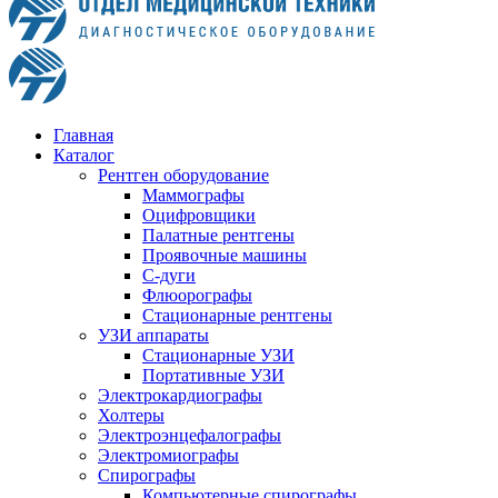
Главная
Каталог
Рентген оборудование
Маммографы
Оцифровщики
Палатные рентгены
Проявочные машины
С-дуги
Флюорографы
Стационарные рентгены
УЗИ аппараты
Стационарные УЗИ
Портативные УЗИ
Электрокардиографы
Холтеры
Электроэнцефалографы
Электромиографы
Спирографы
Компьютерные спирографы