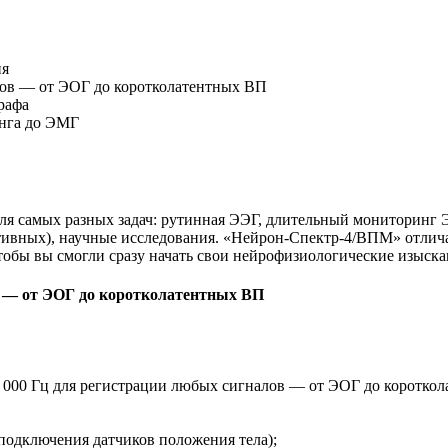
ия
лов — от ЭОГ до коротколатентных ВП
рафа
инга до ЭМГ
 для самых разных задач: рутинная ЭЭГ, длительный мониторинг
тивных), научные исследования. «Нейрон-Спектр-4/ВПМ» отлича
тобы вы смогли сразу начать свои нейрофизиологические изыска
в — от ЭОГ до коротколатентных ВП
0 000 Гц для регистрации любых сигналов — от ЭОГ до коротко
 подключения датчиков положения тела);