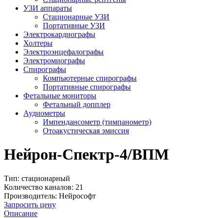
УЗИ аппараты
Стационарные УЗИ
Портативные УЗИ
Электрокардиографы
Холтеры
Электроэнцефалографы
Электромиографы
Спирографы
Компьютерные спирографы
Портативные спирографы
Фетальные мониторы
Фетальный допплер
Аудиометры
Импендансометр (тимпанометр)
Отоакустическая эмиссия
Нейрон-Спектр-4/ВПМ
Тип:
стационарный
Количество каналов:
21
Производитель:
Нейрософт
Запросить цену
Описание