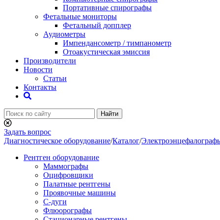
Портативные спирографы
Фетальные мониторы
Фетальный допплер
Аудиометры
Импендансометр / тимпанометр
Отоакустическая эмиссия
Производители
Новости
Статьи
Контакты
Найти
Задать вопрос
Диагностическое оборудование
/
Каталог
/
Электроэнцефалограф
Рентген оборудование
Маммографы
Оцифровщики
Палатные рентгены
Проявочные машины
С-дуги
Флюорографы
Стационарные рентгены