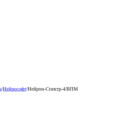
ы
/
Нейрософт
/
Нейрон-Спектр-4/ВПМ