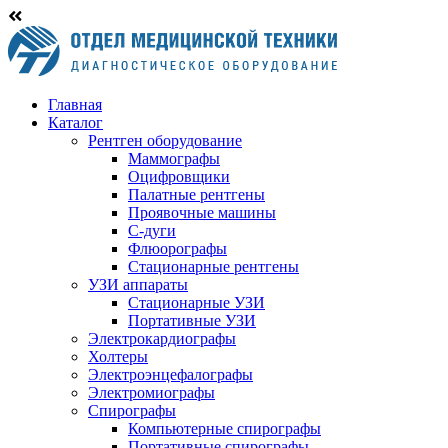
Главная
Каталог
Рентген оборудование
Маммографы
Оцифровщики
Палатные рентгены
Проявочные машины
С-дуги
Флюорографы
Стационарные рентгены
УЗИ аппараты
Стационарные УЗИ
Портативные УЗИ
Электрокардиографы
Холтеры
Электроэнцефалографы
Электромиографы
Спирографы
Компьютерные спирографы
Портативные спирографы