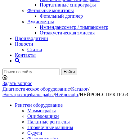
Портативные спирографы
Фетальные мониторы
Фетальный допплер
Аудиометры
Импендансометр / тимпанометр
Отоакустическая эмиссия
Производители
Новости
Статьи
Контакты
Найти
Задать вопрос
Диагностическое оборудование
/
Каталог
/
Электроэнцефалографы
/
Нейрософт
/
НЕЙРОН-СПЕКТР-63
Рентген оборудование
Маммографы
Оцифровщики
Палатные рентгены
Проявочные машины
С-дуги
Флюорографы