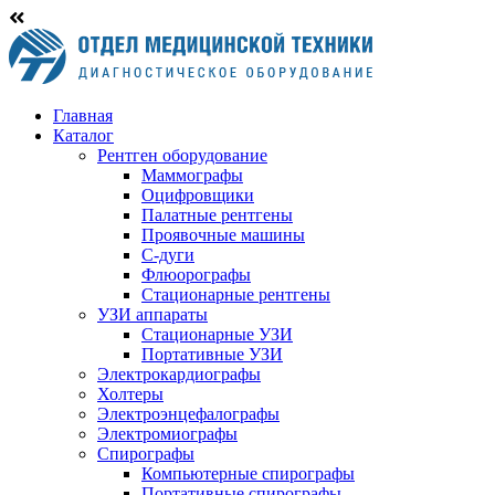
Главная
Каталог
Рентген оборудование
Маммографы
Оцифровщики
Палатные рентгены
Проявочные машины
С-дуги
Флюорографы
Стационарные рентгены
УЗИ аппараты
Стационарные УЗИ
Портативные УЗИ
Электрокардиографы
Холтеры
Электроэнцефалографы
Электромиографы
Спирографы
Компьютерные спирографы
Портативные спирографы