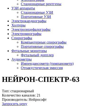
Стационарные рентгены
УЗИ аппараты
Стационарные УЗИ
Портативные УЗИ
Электрокардиографы
Холтеры
Электроэнцефалографы
Электромиографы
Спирографы
Компьютерные спирографы
Портативные спирографы
Фетальные мониторы
Фетальный допплер
Аудиометры
Импендансометр (тимпанометр)
Отоакустическая эмиссия
НЕЙРОН-СПЕКТР-63
Тип:
стационарный
Количество каналов:
21
Производитель:
Нейрософт
Запросить цену