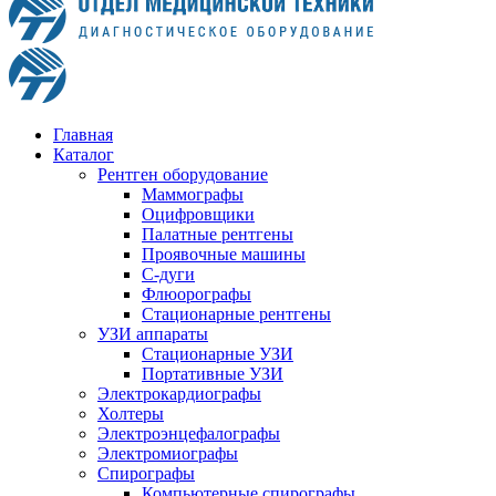
Главная
Каталог
Рентген оборудование
Маммографы
Оцифровщики
Палатные рентгены
Проявочные машины
С-дуги
Флюорографы
Стационарные рентгены
УЗИ аппараты
Стационарные УЗИ
Портативные УЗИ
Электрокардиографы
Холтеры
Электроэнцефалографы
Электромиографы
Спирографы
Компьютерные спирографы