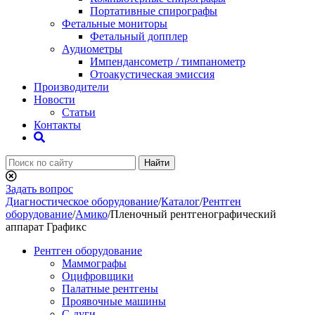
Портативные спирографы
Фетальные мониторы
Фетальный допплер
Аудиометры
Импендансометр / тимпанометр
Отоакустическая эмиссия
Производители
Новости
Статьи
Контакты
Найти
Задать вопрос
Диагностическое оборудование
/
Каталог
/
Рентген
оборудование
/
Амико
/
Пленочный рентгенографический
аппарат Графикс
Рентген оборудование
Маммографы
Оцифровщики
Палатные рентгены
Проявочные машины
С-дуги