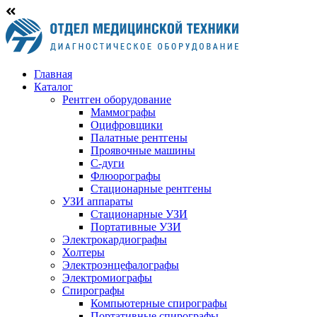
Главная
Каталог
Рентген оборудование
Маммографы
Оцифровщики
Палатные рентгены
Проявочные машины
С-дуги
Флюорографы
Стационарные рентгены
УЗИ аппараты
Стационарные УЗИ
Портативные УЗИ
Электрокардиографы
Холтеры
Электроэнцефалографы
Электромиографы
Спирографы
Компьютерные спирографы
Портативные спирографы