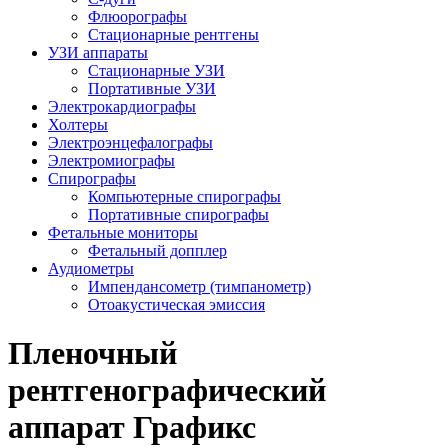
Флюорографы
Стационарные рентгены
УЗИ аппараты
Стационарные УЗИ
Портативные УЗИ
Электрокардиографы
Холтеры
Электроэнцефалографы
Электромиографы
Спирографы
Компьютерные спирографы
Портативные спирографы
Фетальные мониторы
Фетальный допплер
Аудиометры
Импендансометр (тимпанометр)
Отоакустическая эмиссия
Пленочный
рентгенографический
аппарат Графикс