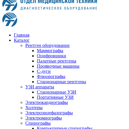
Главная
Каталог
Рентген оборудование
Маммографы
Оцифровщики
Палатные рентгены
Проявочные машины
С-дуги
Флюорографы
Стационарные рентгены
УЗИ аппараты
Стационарные УЗИ
Портативные УЗИ
Электрокардиографы
Холтеры
Электроэнцефалографы
Электромиографы
Спирографы
Компьютерные спирографы