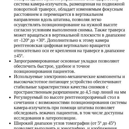
система камера-излучатель, размещенная на подвижной
поворотной траверсе, обладает изменяемым фокусным
расстоянием и перемещается в вертикальном
направлении вдоль штатива, позволяя легко
осуществлять позиционирование на нужной высоте
согласно условиям выполнения снимка. Также траверса
может вращаться в вертикальной плоскости в диапазоне
от -120º до +30º. Дополнительно к этому камера
рентгеновская цифровая вертикально вращается
относительно оси ее крепления на траверсе в диапазоне
±45º.
Запрограммированные основные укладки позволяют
обеспечить быстрое, удобное и точное
позиционирования пациентов.
Используемые электронно-механические компоненты и
высокочастотное питающее устройство обеспечивают
стабильные характеристики качества снимков с
пространственным разрешением до 4,5 пар линий на мм
Регулируемый по высоте рентгенопрозрачный стол в
сочетании с возможностями позиционирования системы
камера-излучатель при помощи штатива позволяет
обследовать лежачих пациентов, в том числе доступны
исследования в латеропозиции.
Широкий диапазон углов томографии (от 5º до 45º)
позволяет выполнять и зонографию, и изображения