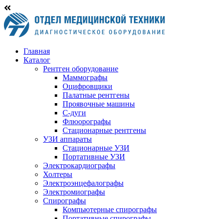
Главная
Каталог
Рентген оборудование
Маммографы
Оцифровщики
Палатные рентгены
Проявочные машины
С-дуги
Флюорографы
Стационарные рентгены
УЗИ аппараты
Стационарные УЗИ
Портативные УЗИ
Электрокардиографы
Холтеры
Электроэнцефалографы
Электромиографы
Спирографы
Компьютерные спирографы
Портативные спирографы