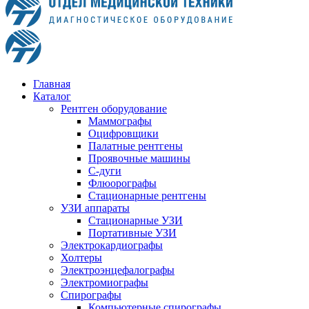
Главная
Каталог
Рентген оборудование
Маммографы
Оцифровщики
Палатные рентгены
Проявочные машины
С-дуги
Флюорографы
Стационарные рентгены
УЗИ аппараты
Стационарные УЗИ
Портативные УЗИ
Электрокардиографы
Холтеры
Электроэнцефалографы
Электромиографы
Спирографы
Компьютерные спирографы