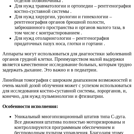
отделов позвоночника .
Для нужд травматологии и ортопедии – рентгенография
костно-суставной системы .
Для нужд хирургии, урологии и гинекологии –
рентгенография органов брюшной полости,
забрюшинного пространства и органов малого таза, в
том числе с контрастированием .
Для нужд отоларингологии – рентгенография
придаточных пазух носа, глотки и гортани .
Аппараты могут использоваться для диагностики заболеваний
органов грудной клетки. Преимуществом малой выдержки
является качественное исследование больных, которым трудно
задержать дыхание. Это важно и в педиатрии.
Линейная томография с широким диапазоном возможностей и
очень малой дозой облучения может с успехом использоваться
для исследования костно-суставной системы, лорорганов, и,
конечно, для нужд пульмонологии и фтизиатрии.
Особенности исполнения:
Уникальный многопозиционный штатив типа С-дуга.
Все движения штатива полностью моторизированы и
контроллируются программным обеспечением и
беспроводным пультом управления. Благодаря этому