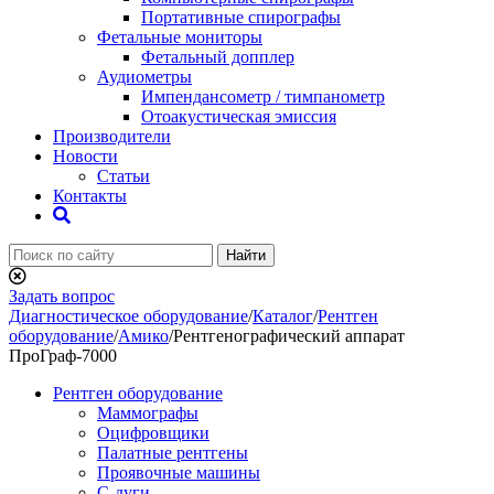
Портативные спирографы
Фетальные мониторы
Фетальный допплер
Аудиометры
Импендансометр / тимпанометр
Отоакустическая эмиссия
Производители
Новости
Статьи
Контакты
Найти
Задать вопрос
Диагностическое оборудование
/
Каталог
/
Рентген
оборудование
/
Амико
/
Рентгенографический аппарат
ПроГраф-7000
Рентген оборудование
Маммографы
Оцифровщики
Палатные рентгены
Проявочные машины
С-дуги