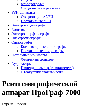
Флюорографы
Стационарные рентгены
УЗИ аппараты
Стационарные УЗИ
Портативные УЗИ
Электрокардиографы
Холтеры
Электроэнцефалографы
Электромиографы
Спирографы
Компьютерные спирографы
Портативные спирографы
Фетальные мониторы
Фетальный допплер
Аудиометры
Импендансометр (тимпанометр)
Отоакустическая эмиссия
Рентгенографический
аппарат ПроГраф-7000
Страна:
Россия