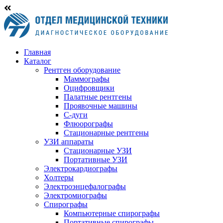
Главная
Каталог
Рентген оборудование
Маммографы
Оцифровщики
Палатные рентгены
Проявочные машины
С-дуги
Флюорографы
Стационарные рентгены
УЗИ аппараты
Стационарные УЗИ
Портативные УЗИ
Электрокардиографы
Холтеры
Электроэнцефалографы
Электромиографы
Спирографы
Компьютерные спирографы
Портативные спирографы