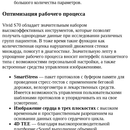
большого количества параметров.
Оптимизация рабочего процесса
Vivid S70 обладает значительным набором
высокоэффективных инструментов, которые позволят
получать однородные данные при исследовании различных
групп пациентов. В тоже время такие функции как
количественная оценка нарушений движения стенки
миокарда, помогут в диагностике. Значительную лепту в
упрощение рабочего процесса вносит интерфейс планшетного
типа с возможностями персональной настройки, а также
встроенные средства управления изображениями.
SmartStress
— пакет протоколов с буфером памяти для
проведения стресс-тестов с применением беговой
дорожки, велоэргометра и лекарственных средств.
Имеется возможность управления пользовательскими
шаблонами протоколов и упорядочивать их на свое
усмотрение.
Изображение сердца в трех плоскостях
с высоким
временным и пространственным разрешением на
основании данных одного сердечного цикла.
4D TEE
— благодаря высокопроизводительной
платформе cSound выполнение объемной