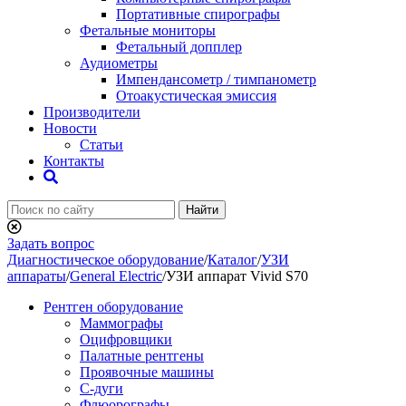
Портативные спирографы
Фетальные мониторы
Фетальный допплер
Аудиометры
Импендансометр / тимпанометр
Отоакустическая эмиссия
Производители
Новости
Статьи
Контакты
Найти
Задать вопрос
Диагностическое оборудование
/
Каталог
/
УЗИ
аппараты
/
General Electric
/
УЗИ аппарат Vivid S70
Рентген оборудование
Маммографы
Оцифровщики
Палатные рентгены
Проявочные машины
С-дуги
Флюорографы