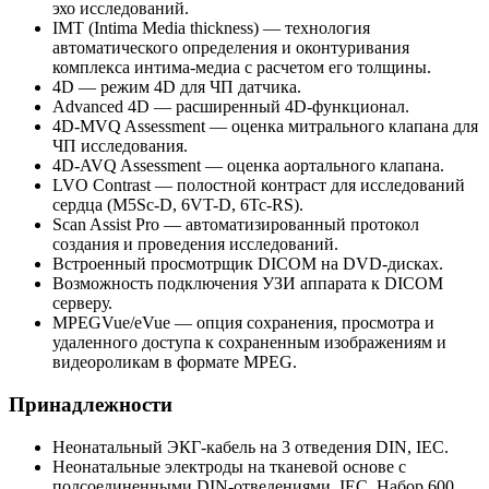
эхо исследований.
IMT (Intima Media thickness) — технология
автоматического определения и оконтуривания
комплекса интима-медиа с расчетом его толщины.
4D — режим 4D для ЧП датчика.
Advanced 4D — расширенный 4D-функционал.
4D-MVQ Assessment — оценка митрального клапана для
ЧП исследования.
4D-AVQ Assessment — оценка аортального клапана.
LVO Contrast — полостной контраст для исследований
сердца (M5Sc-D, 6VT-D, 6Tc-RS).
Scan Assist Pro — автоматизированный протокол
создания и проведения исследований.
Встроенный просмотрщик DICOM на DVD-дисках.
Возможность подключения УЗИ аппарата к DICOM
серверу.
MPEGVue/eVue — опция сохранения, просмотра и
удаленного доступа к сохраненным изображениям и
видеороликам в формате MPEG.
Принадлежности
Неонатальный ЭКГ-кабель на 3 отведения DIN, IEC.
Неонатальные электроды на тканевой основе с
подсоединенными DIN-отведениями, IEC. Набор 600