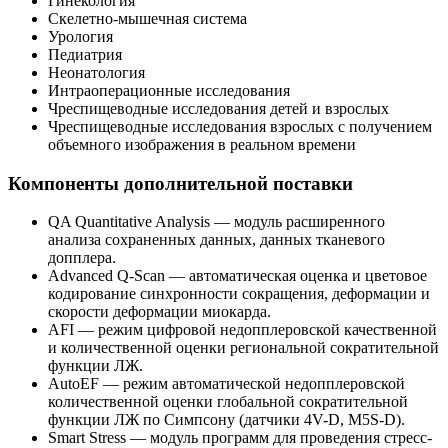
Гинекология
Скелетно-мышечная система
Урология
Педиатрия
Неонатология
Интраоперационные исследования
Чреспищеводные исследования детей и взрослых
Чреспищеводные исследования взрослых с получением
объемного изображения в реальном времени
Компоненты дополнительной поставки
QA Quantitative Analysis — модуль расширенного
анализа сохраненных данных, данных тканевого
допплера.
Advanced Q-Scan — автоматическая оценка и цветовое
кодирование синхронности сокращения, деформации и
скорости деформации миокарда.
AFI — режим цифровой недопплеровской качественной
и количественной оценки региональной сократительной
функции ЛЖ.
AutoEF — режим автоматической недопплеровской
количественной оценки глобальной сократительной
функции ЛЖ по Симпсону (датчики 4V-D, M5S-D).
Smart Stress — модуль программ для проведения стресс-