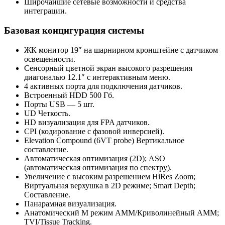
Широчайшие сетевые возможности и средства
интеграции.
Базовая концигурация системы
ЖК монитор 19″ на шарнирном кронштейне с датчиком
освещенности.
Сенсорный цветной экран высокого разрешения
диагональю 12.1″ с интерактивным меню.
4 активных порта для подключения датчиков.
Встроенный HDD 500 Гб.
Порты USB — 5 шт.
UD Четкость.
HD визуализация для FPA датчиков.
CPI (кодирование с фазовой инверсией).
Elevation Compound (6VT probe) Вертикальное
составление.
Автоматическая оптимизация (2D); ASO
(автоматическая оптимизация по спектру).
Увеличение с высоким разрешением HiRes Zoom;
Виртуальная верхушка в 2D режиме; Smart Depth;
Составление.
Панарамная визуализация.
Анатомический М режим AMM/Криволинейный AMM;
TVI/Tissue Tracking.