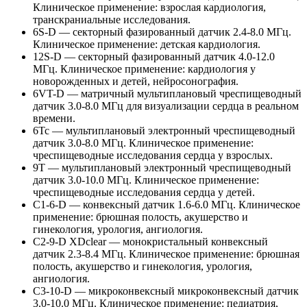
Клиническое применение: взрослая кардиология,
транскраниальные исследования.
6S-D — секторный фазированный датчик 2.4-8.0 МГц.
Клиническое применение: детская кардиология.
12S-D — секторный фазированный датчик 4.0-12.0
МГц. Клиническое применение: кардиология у
новорожденных и детей, нейросонография.
6VT-D — матричный мультиплановый чреспищеводный
датчик 3.0-8.0 МГц для визуализации сердца в реальном
времени.
6Tc — мультиплановый электронный чреспищеводный
датчик 3.0-8.0 МГц. Клиническое применение:
чреспищеводные исследования сердца у взрослых.
9T — мультиплановый электронный чреспищеводный
датчик 3.0-10.0 МГц. Клиническое применение:
чреспищеводные исследования сердца у детей.
C1-6-D — конвексный датчик 1.6-6.0 МГц. Клиническое
применение: брюшная полость, акушерство и
гинекология, урология, ангиология.
C2-9-D XDclear — монокристальный конвексный
датчик 2.3-8.4 МГц. Клиническое применение: брюшная
полость, акушерство и гинекология, урология,
ангиология.
C3-10-D — микроконвексный микроконвексный датчик
3.0-10.0 МГц. Клиническое применение: педиатрия,