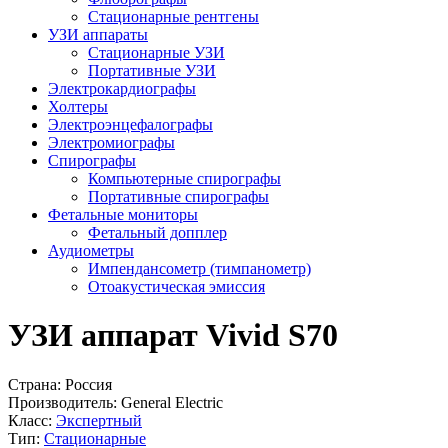
Стационарные рентгены
УЗИ аппараты
Стационарные УЗИ
Портативные УЗИ
Электрокардиографы
Холтеры
Электроэнцефалографы
Электромиографы
Спирографы
Компьютерные спирографы
Портативные спирографы
Фетальные мониторы
Фетальный допплер
Аудиометры
Импендансометр (тимпанометр)
Отоакустическая эмиссия
УЗИ аппарат Vivid S70
Страна:
Россия
Производитель:
General Electric
Класс:
Экспертный
Тип:
Стационарные