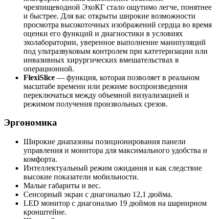
чрезпищеводной ЭхоКГ стало ощутимо легче, понятнее
и быстрее. Для вас открыты широкие возможности
просмотра высокоточных изображений сердца во время
оценки его функций и диагностики в условиях
эхолаборатории, уверенное выполнение манипуляций
под ультразвуковым контролем при катетеризации или
инвазивных хирургических вмешательствах в
операционной.
FlexiSlice
— функция, которая позволяет в реальном
масштабе времени или режиме воспроизведения
переключаться между объемной визуализацией и
режимом получения произвольных срезов.
Эргономика
Широкие диапазоны позиционирования панели
управления и монитора для максимального удобства и
комфорта.
Интеллектуальный режим ожидания и как следствие
высокие показатели мобильности.
Малые габариты и вес.
Сенсорный экран с диагональю 12,1 дюйма.
LED монитор с диагональю 19 дюймов на шарнирном
кронштейне.