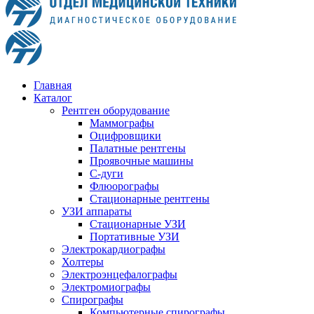
Главная
Каталог
Рентген оборудование
Маммографы
Оцифровщики
Палатные рентгены
Проявочные машины
С-дуги
Флюорографы
Стационарные рентгены
УЗИ аппараты
Стационарные УЗИ
Портативные УЗИ
Электрокардиографы
Холтеры
Электроэнцефалографы
Электромиографы
Спирографы
Компьютерные спирографы