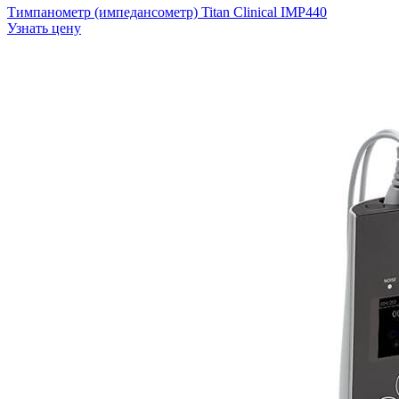
Тимпанометр (импедансометр) Titan Clinical IMP440
Узнать цену