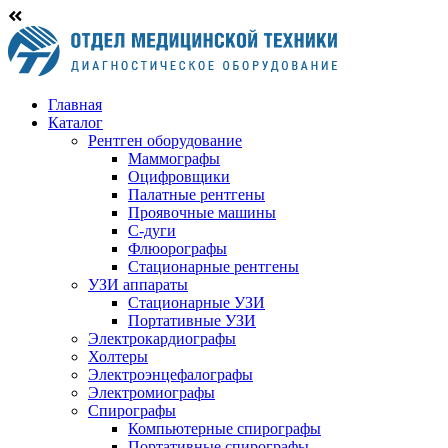
Главная
Каталог
Рентген оборудование
Маммографы
Оцифровщики
Палатные рентгены
Проявочные машины
С-дуги
Флюорографы
Стационарные рентгены
УЗИ аппараты
Стационарные УЗИ
Портативные УЗИ
Электрокардиографы
Холтеры
Электроэнцефалографы
Электромиографы
Спирографы
Компьютерные спирографы
Портативные спирографы