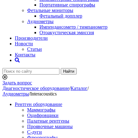
Портативные спирографы
Фетальные мониторы
Фетальный допплер
Аудиометры
Импендансометр / тимпанометр
Отоакустическая эмиссия
Производители
Новости
Статьи
Контакты
Найти
Задать вопрос
Диагностическое оборудование
/
Каталог
/
Аудиометры
/
Interacoustics
Рентген оборудование
Маммографы
Оцифровщики
Палатные рентгены
Проявочные машины
С-дуги
Флюорографы