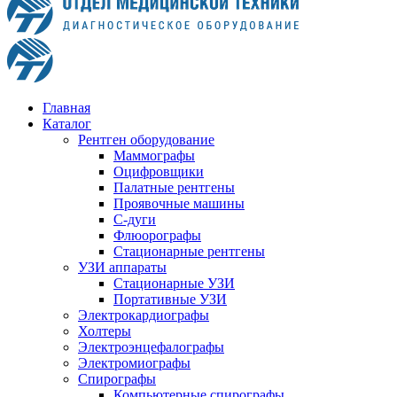
Главная
Каталог
Рентген оборудование
Маммографы
Оцифровщики
Палатные рентгены
Проявочные машины
С-дуги
Флюорографы
Стационарные рентгены
УЗИ аппараты
Стационарные УЗИ
Портативные УЗИ
Электрокардиографы
Холтеры
Электроэнцефалографы
Электромиографы
Спирографы
Компьютерные спирографы