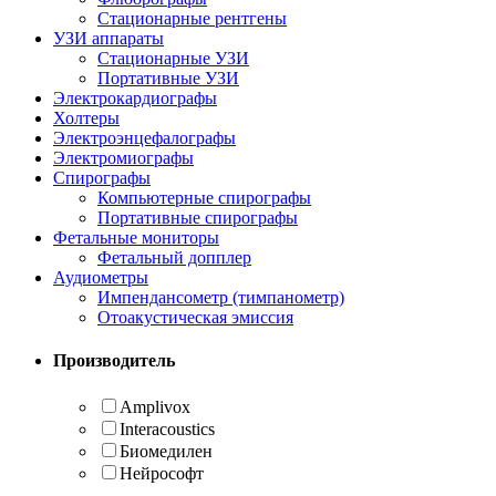
Стационарные рентгены
УЗИ аппараты
Стационарные УЗИ
Портативные УЗИ
Электрокардиографы
Холтеры
Электроэнцефалографы
Электромиографы
Спирографы
Компьютерные спирографы
Портативные спирографы
Фетальные мониторы
Фетальный допплер
Аудиометры
Импендансометр (тимпанометр)
Отоакустическая эмиссия
Производитель
Amplivox
Interacoustics
Биомедилен
Нейрософт