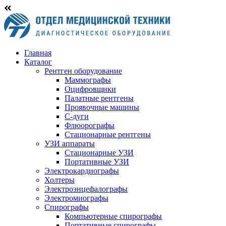
Главная
Каталог
Рентген оборудование
Маммографы
Оцифровщики
Палатные рентгены
Проявочные машины
С-дуги
Флюорографы
Стационарные рентгены
УЗИ аппараты
Стационарные УЗИ
Портативные УЗИ
Электрокардиографы
Холтеры
Электроэнцефалографы
Электромиографы
Спирографы
Компьютерные спирографы
Портативные спирографы