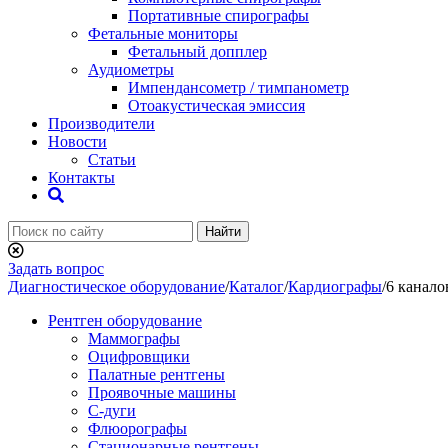
Портативные спирографы
Фетальные мониторы
Фетальный допплер
Аудиометры
Импендансометр / тимпанометр
Отоакустическая эмиссия
Производители
Новости
Статьи
Контакты
Найти
Задать вопрос
Диагностическое оборудование
/
Каталог
/
Кардиографы
/
6 канало
Рентген оборудование
Маммографы
Оцифровщики
Палатные рентгены
Проявочные машины
С-дуги
Флюорографы
Стационарные рентгены