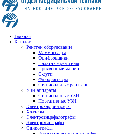
Главная
Каталог
Рентген оборудование
Маммографы
Оцифровщики
Палатные рентгены
Проявочные машины
С-дуги
Флюорографы
Стационарные рентгены
УЗИ аппараты
Стационарные УЗИ
Портативные УЗИ
Электрокардиографы
Холтеры
Электроэнцефалографы
Электромиографы
Спирографы
Компьютерные спирографы