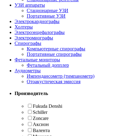
УЗИ аппараты
Стационарные УЗИ
Портативные УЗИ
Электрокардиографы
Холтеры
Электроэнцефалографы
Электромиографы
Спирографы
Компьютерные спирографы
Портативные спирографы
Фетальные мониторы
Фетальный допплер
Аудиометры
Импендансометр (тимпанометр)
Отоакустическая эмиссия
Производитель
Fukuda Denshi
Schiller
Zoncare
Аксион
Валента